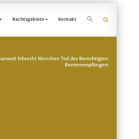
Search
Rechtsgebiete
Kontakt
for:
und Partner
hen
Search Button
hanwalt Erbrecht München Tod des Berechtigten
Rentenempfängers