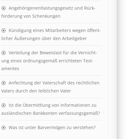
Angehörigenent­lastungs­ge­setz und Rück­
ford­er­ung von Schenk­ung­en
Kündigung eines Mit­ar­beit­ers wegen öffent­
lich­er Äuß­er­ung­en über den Ar­beit­geber
Ver­teil­ung der Be­weis­last für die Ver­nicht­
ung eines ord­nungs­ge­mäß er­richt­et­en Test­
ament­es
Anfechtung der Vaterschaft des rechtlichen
Vaters durch den leiblichen Vater
Ist die Über­mitt­lung von In­for­mat­ion­en zu
aus­länd­isch­en Bank­kont­en ver­fass­ungs­ge­mäß?
Was ist unter Barvermögen zu verstehen?