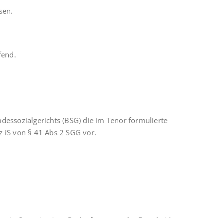
sen.
fend.
dessozialgerichts (BSG) die im Tenor formulierte
z iS von § 41 Abs 2 SGG vor.