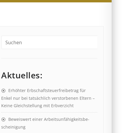
Aktuelles:
Erhöhter Erb­schaft­steuer­frei­be­trag für
Enkel nur bei tat­säch­lich ver­storb­en­en Eltern –
Keine Gleich­stell­ung mit Erb­verzicht
Beweis­wert einer Arbeits­un­fähig­keits­be­
scheinig­ung