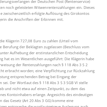
derungsverlangen der Deutschen Post (Rentenservice)
ten noch geleisteten Witwenrentenzahlungen ein. Dieses
e zwischenzeitlich erfolgte Auflösung des Girokontos
erin die Anschriften der Erbinnen mit.
die Klägerin 727,08 Euro zu zahlen (Urteil vom
e Berufung der Beklagten zugelassen (Beschluss vom
 unter Aufhebung der erstinstanzlichen Entscheidung
g hat es im Wesentlichen ausgeführt: Die Klägerin habe
rweisung der Rentenzahlungen nach § 118 Abs 3 S 2
cht erbracht worden; eine Verpflichtung zur Rückzahlung
eistung entsprechenden Betrag bei Eingang der
 sei. Der Wortlaut des § 118 Abs 3 S 3 SGB VI stelle
ab und nicht etwa auf einen Zeitpunkt, zu dem das
ines Kontoinhabers erlange. Angesichts des eindeutigen
n das Gesetz (Art 20 Abs 3 GG) komme eine
igen entspreche die wortlautgetreue Auslegung auch