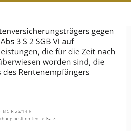
ntenversicherungsträgers gegen
 Abs 3 S 2 SGB VI auf
istungen, die für die Zeit nach
überwiesen worden sind, die
os des Rentenempfängers
– B 5 R 26/14 R
ichung bestimmten Leitsatz.