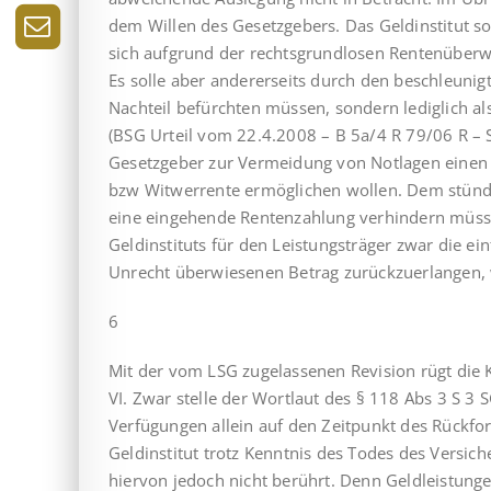
dem Willen des Gesetzgebers. Das Geldinstitut sol
sich aufgrund der rechtsgrundlosen Rentenüberw
Es solle aber andererseits durch den beschleunig
Nachteil befürchten müssen, sondern lediglich als
(BSG Urteil vom 22.4.2008 – B 5a/4 R 79/06 R – 
Gesetzgeber zur Vermeidung von Notlagen einen 
bzw Witwerrente ermöglichen wollen. Dem stünde
eine eingehende Rentenzahlung verhindern müsst
Geldinstituts für den Leistungsträger zwar die ein
Unrecht überwiesenen Betrag zurückzuerlangen, w
6
Mit der vom LSG zugelassenen Revision rügt die K
VI. Zwar stelle der Wortlaut des § 118 Abs 3 S 3 
Verfügungen allein auf den Zeitpunkt des Rückfor
Geldinstitut trotz Kenntnis des Todes des Versic
hiervon jedoch nicht berührt. Denn Geldleistunge