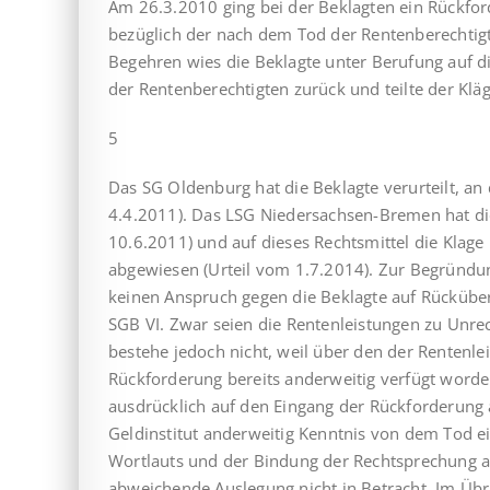
Am 26.3.2010 ging bei der Beklagten ein Rückfor
bezüglich der nach dem Tod der Rentenberechtig
Begehren wies die Beklagte unter Berufung auf di
der Rentenberechtigten zurück und teilte der Kläg
5
Das SG Oldenburg hat die Beklagte verurteilt, an 
4.4.2011). Das LSG Niedersachsen-Bremen hat di
10.6.2011) und auf dieses Rechtsmittel die Klage
abgewiesen (Urteil vom 1.7.2014). Zur Begründun
keinen Anspruch gegen die Beklagte auf Rückübe
SGB VI. Zwar seien die Rentenleistungen zu Unre
bestehe jedoch nicht, weil über den der Rentenl
Rückforderung bereits anderweitig verfügt worden
ausdrücklich auf den Eingang der Rückforderung 
Geldinstitut anderweitig Kenntnis von dem Tod e
Wortlauts und der Bindung der Rechtsprechung a
abweichende Auslegung nicht in Betracht. Im Übr