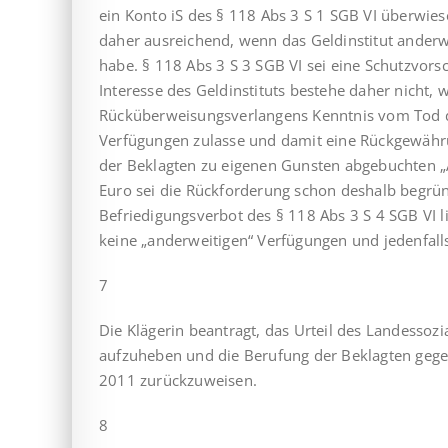
ein Konto iS des § 118 Abs 3 S 1 SGB VI überwiese
daher ausreichend, wenn das Geldinstitut anderw
habe. § 118 Abs 3 S 3 SGB VI sei eine Schutzvorsc
Interesse des Geldinstituts bestehe daher nicht, 
Rücküberweisungsverlangens Kenntnis vom Tod de
Verfügungen zulasse und damit eine Rückgewährun
der Beklagten zu eigenen Gunsten abgebuchten „
Euro sei die Rückforderung schon deshalb begrün
Befriedigungsverbot des § 118 Abs 3 S 4 SGB VI l
keine „anderweitigen“ Verfügungen und jedenfall
7
Die Klägerin beantragt, das Urteil des Landessoz
aufzuheben und die Berufung der Beklagten gegen
2011 zurückzuweisen.
8