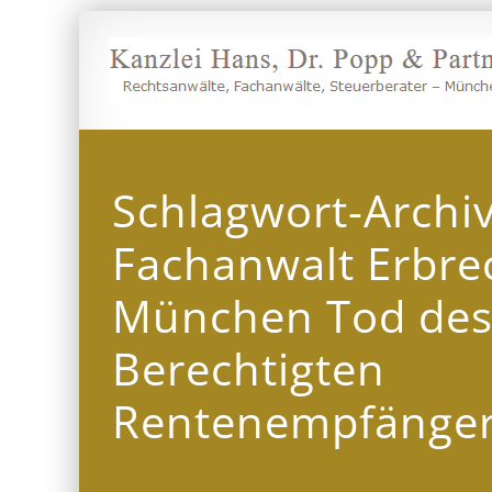
Zum
Inhalt
springen
Schlagwort-Archi
Fachanwalt Erbre
München Tod de
Berechtigten
Rentenempfänge