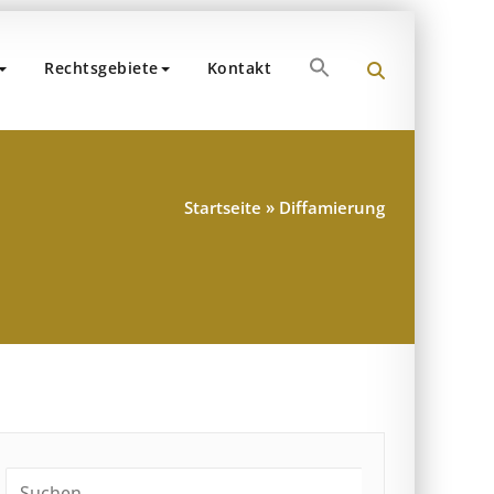
Search
Rechtsgebiete
Kontakt
for:
und Partner
hen
Search Button
Startseite
»
Diffamierung