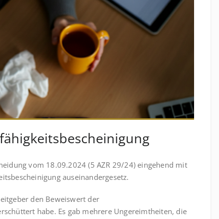
fähig­keits­be­scheinig­ung
scheidung vom 18.09.2024 (5 AZR 29/24) eingehend mit
eitsbescheinigung auseinandergesetz.
beitgeber den Beweiswert der
erschüttert habe. Es gab mehrere Ungereimtheiten, die