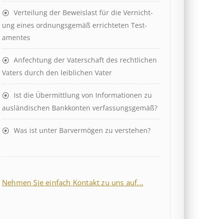
Ver­teil­ung der Be­weis­last für die Ver­nicht­
ung eines ord­nungs­ge­mäß er­richt­et­en Test­
ament­es
Anfechtung der Vaterschaft des rechtlichen
Vaters durch den leiblichen Vater
Ist die Über­mitt­lung von In­for­mat­ion­en zu
aus­länd­isch­en Bank­kont­en ver­fass­ungs­ge­mäß?
Was ist unter Barvermögen zu verstehen?
Nehmen Sie einfach Kontakt zu uns auf...