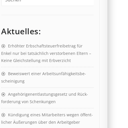
Aktuelles:
Erhöhter Erb­schaft­steuer­frei­be­trag für
Enkel nur bei tat­säch­lich ver­storb­en­en Eltern –
Keine Gleich­stell­ung mit Erb­verzicht
Beweis­wert einer Arbeits­un­fähig­keits­be­
scheinig­ung
Angehörigenent­lastungs­ge­setz und Rück­
ford­er­ung von Schenk­ung­en
Kündigung eines Mit­ar­beit­ers wegen öffent­
lich­er Äuß­er­ung­en über den Ar­beit­geber