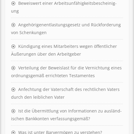
Beweis­wert einer Arbeits­un­fähig­keits­be­scheinig­
ung
Angehörigenent­lastungs­ge­setz und Rück­ford­er­ung
von Schenk­ung­en
Kündigung eines Mit­ar­beit­ers wegen öffent­lich­er
Äuß­er­ung­en über den Ar­beit­geber
Ver­teil­ung der Be­weis­last für die Ver­nicht­ung eines
ord­nungs­ge­mäß er­richt­et­en Test­ament­es
Anfechtung der Vaterschaft des rechtlichen Vaters
durch den leiblichen Vater
Ist die Über­mitt­lung von In­for­mat­ion­en zu aus­länd­
isch­en Bank­kont­en ver­fass­ungs­ge­mäß?
Was ist unter Barvermögen zu verstehen?